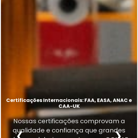
Mais de 20.000 part numbers em nossa
Capability List
Certificações Internacionais: FAA, EASA, ANAC e
Excelência em MRO desde 1977
CAA-UK
Excelência técnica em trens de pouso,
Tradição construída em décadas de
Nossas certificações comprovam a
sistemas de hélice, componentes
experiência, confiabilidade e dedicação
qualidade e confiança que grandes
elétricos, eletrônicos, pneumáticos,
❮
❯
à aviação.