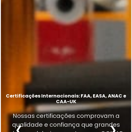
Mais de 20.000 part numbers em nossa
Capability List
Certificações Internacionais: FAA, EASA, ANAC e
Excelência em MRO desde 1977
CAA-UK
Excelência técnica em trens de pouso,
Tradição construída em décadas de
Nossas certificações comprovam a
sistemas de hélice, componentes
experiência, confiabilidade e dedicação
qualidade e confiança que grandes
elétricos, eletrônicos, pneumáticos,
❮
❯
à aviação.