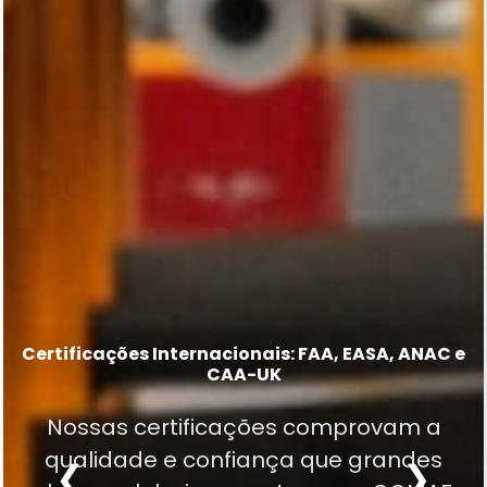
Mais de 20.000 part numbers em nossa
Capability List
Certificações Internacionais: FAA, EASA, ANAC e
Excelência em MRO desde 1977
CAA-UK
Excelência técnica em trens de pouso,
Tradição construída em décadas de
Nossas certificações comprovam a
sistemas de hélice, componentes
experiência, confiabilidade e dedicação
qualidade e confiança que grandes
elétricos, eletrônicos, pneumáticos,
❮
❯
à aviação.