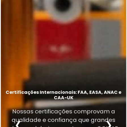
Mais de 20.000 part numbers em nossa
Capability List
Certificações Internacionais: FAA, EASA, ANAC e
Excelência em MRO desde 1977
CAA-UK
Excelência técnica em trens de pouso,
Tradição construída em décadas de
Nossas certificações comprovam a
sistemas de hélice, componentes
experiência, confiabilidade e dedicação
qualidade e confiança que grandes
elétricos, eletrônicos, pneumáticos,
❮
❯
à aviação.