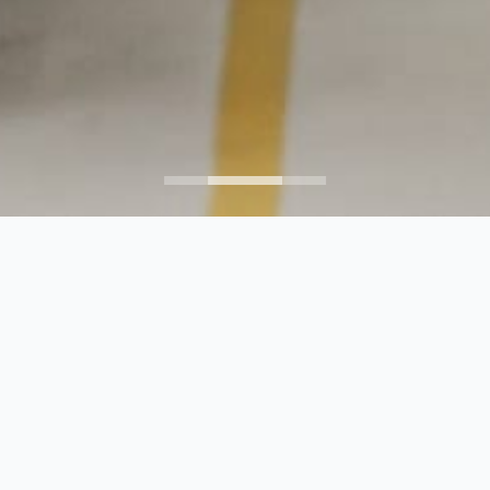
utenção de componentes
indo engenharia avançada,
gar eficiência, segurança e