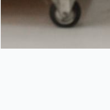
Excelência em MRO
Desde 1977, a COMAF é referência em man
aeronáuticos (MRO). São décadas de história un
qualidade total e logística inteligente para entre
atendimento personalizado a cada cliente.