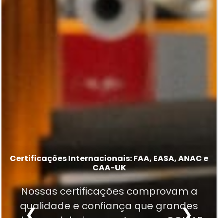
Mais de 20.000 part numbers em nossa
Capability List
Certificações Internacionais: FAA, EASA, ANAC e
Excelência em MRO desde 1977
CAA-UK
Excelência técnica em trens de pouso,
Tradição construída em décadas de
Nossas certificações comprovam a
sistemas de hélice, componentes
experiência, confiabilidade e dedicação
qualidade e confiança que grandes
elétricos, eletrônicos, pneumáticos,
❮
❯
à aviação.